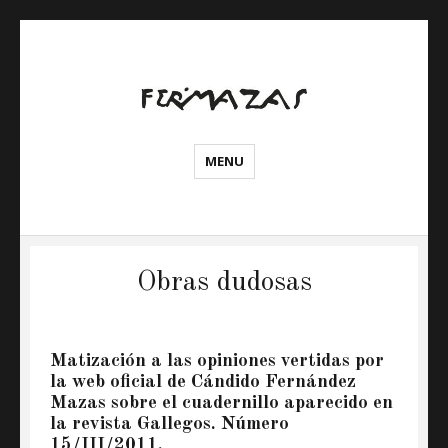
Web
MENU
oficial
de
Cándido
Fernández
Obras dudosas
Mazas
Matización a las opiniones vertidas por
la web oficial de Cándido Fernández
Mazas sobre el cuadernillo aparecido en
la revista Gallegos. Número
15/III/2011.