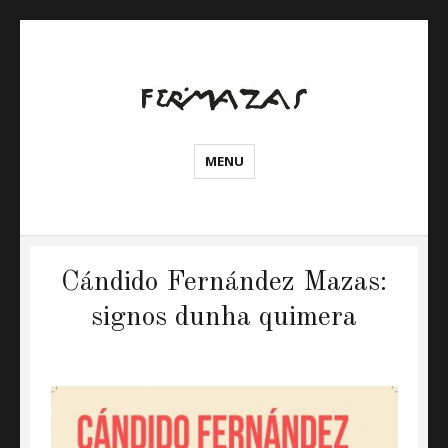
Web
MENU
oficial
de
Cándido
Fernández
Cándido Fernández Mazas:
Mazas
signos dunha quimera