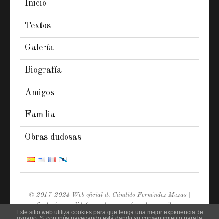
Inicio
Textos
Galería
Biografía
Amigos
Familia
Obras dudosas
© 2017-2024 Web oficial de Cándido Fernández Mazas |
Contacto: candidofernandezmazas (arroba) gmail.com
Este sitio web utiliza cookies para que tenga una mejor experiencia de
Diseño y desarrollo web
Redeiras.net
usuario. Si continúa navegando está dando su consentimiento para la